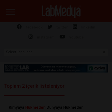
Labmedya - Laboratuv
facebook
twitter
linkedin
instagram
youtube
Toplam 2 içerik listeleniyor
Kımyaya
Hükmeden
Dünyaya Hükmeder