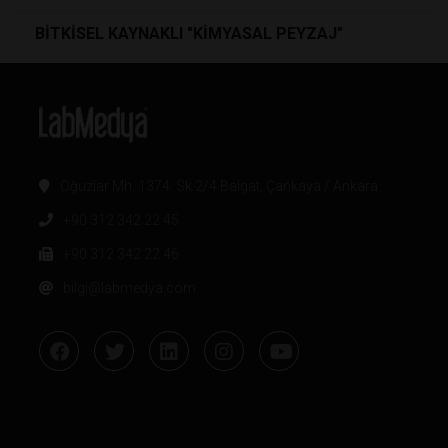
BİTKİSEL KAYNAKLI "KİMYASAL PEYZAJ"
Oğuzlar Mh. 1374. Sk 2/4 Balgat, Çankaya / Ankara
+90 312 342 22 45
+90 312 342 22 46
bilgi@labmedya.com