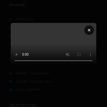
Kurumsal
Hakkımızda
Künye
×
Reklam
Firma Rehberi Ön Başvuru
Okurlar İçin
Makale / Yazı Gönder
Gönüllü Yazarımız Olun
Okuyucu Anketi
Dijital Platformlar