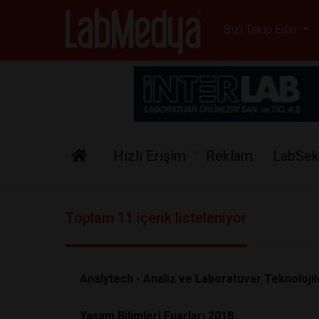
Labmedya - Laboratuv
Bizi Takip Edin
Hızlı Erişim
Reklam
LabSek
Toplam 11 içerik listeleniyor
Analytech - Analiz ve Laboratuvar Teknolojil
Yaşam Bilimleri Fuarları 2018