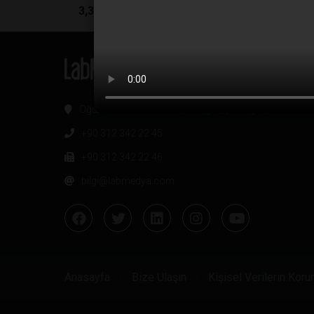
3,3 MİLYAR DOLARLIK KOZMETİK PAZARININ 
Oğuzlar Mh. 1374. Sk 2/4 Balgat, Çankaya / Ankara
+90 312 342 22 45
+90 312 342 22 46
bilgi@labmedya.com
Anasayfa
Bize Ulaşın
Kişisel Verilerin Kor