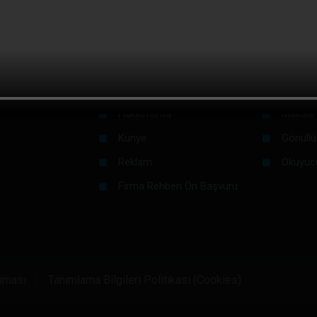
GELECEĞİ İÇİN GERİ SAYIM BAŞLADI
Kurumsal
Okurlar İç
Hakkımızda
Makale 
Künye
Gönüllü
Reklam
Okuyuc
Firma Rehberi Ön Başvuru
unması
Tanımlama Bilgileri Politikası (Cookies)