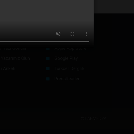
in
Dijital Platformlar
/ Yazı Gönder
Apple App Store
 Yazarımız Olun
Google Play
u Anketi
Turkcell Dergilik
PressReader
©
LABMEDYA