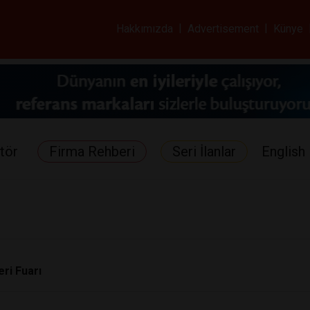
ar ve Sağlık Gazetes
Hakkımızda
|
Advertisement
|
Künye
tör
Firma Rehberi
Seri İlanlar
English 
eri Fuarı