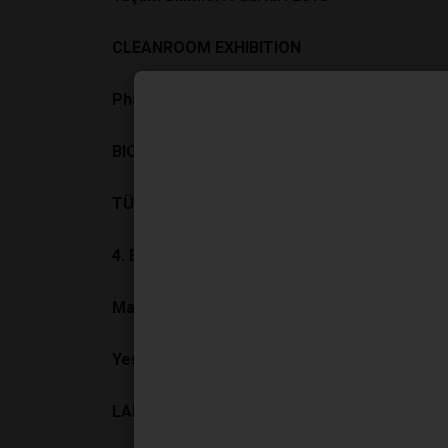
CLEANROOM EXHIBITION
Pharmanext ve Biotecnica Fuarları 17-19 Ni
BIOEXPO ONLINE 7-9 NİSAN 2021’DE SEKT
TÜRKİYE'NİN LABORATUVAR TEKNOLOJİLERİ
4. BIOEXPO 2020 YAŞAM BİLİMLERİ PLATF
Maden Türkiye 2021 ile sektör tek çatı altınd
Yeşil enerji nedir?
LABS EXPO 2026 Polonya’da Düzenlenecek