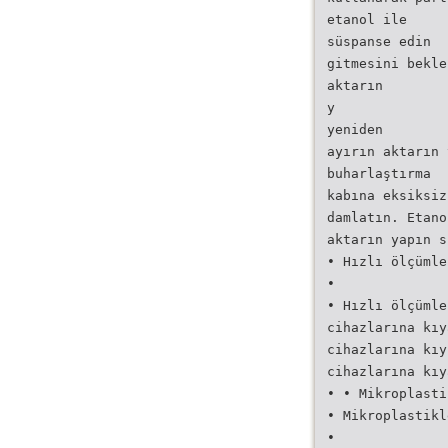
etanol ile
süspanse edin
gitmesini bekle
aktarın
y
yeniden
ayırın aktarın 
buharlaştırma
kabına eksiksiz
damlatın. Etano
aktarın yapın s
• Hızlı ölçümle
•
• Hızlı ölçümle
cihazlarına kıy
cihazlarına kıy
cihazlarına kıy
• • Mikroplasti
• Mikroplastikl
•