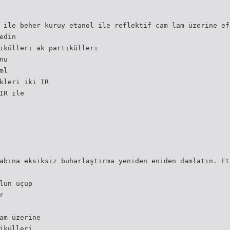
 ile beher kuruy etanol ile reflektif cam lam üzerine ef
edin
ikülleri ak partikülleri
nu
ml
kleri iki IR
IR ile
abına eksiksiz buharlaştırma yeniden eniden damlatın. Et
lün uçup
r
am üzerine
ikülleri