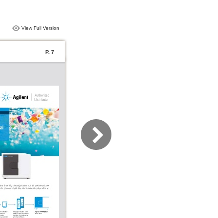
View Full Version
P. 7