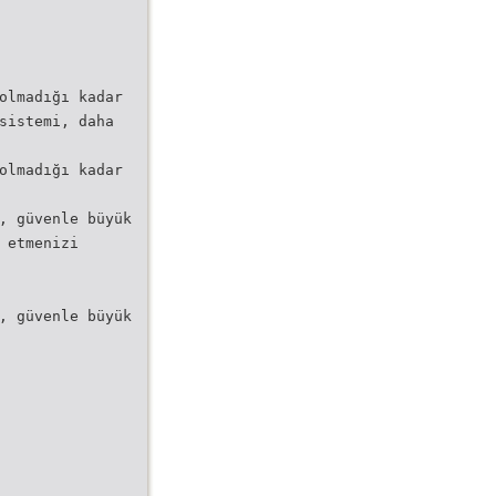
olmadığı kadar
sistemi, daha
olmadığı kadar
, güvenle büyük
 etmenizi
, güvenle büyük