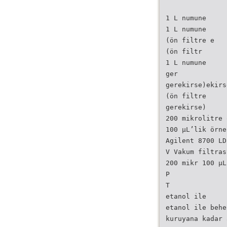
1 L numune
1 L numune
(ön filtre e
(ön filtr
1 L numune
ger
gerekirse)ekirs
(ön filtre
gerekirse)
200 mikrolitre 
100 µL’lik örne
Agilent 8700 LD
V Vakum filtras
200 mikr 100 µL
P
T
etanol ile
etanol ile behe
kuruyana kadar 