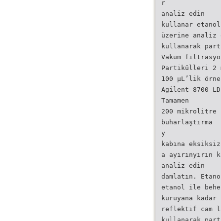
r
analiz edin
kullanar etanol
üzerine analiz 
kullanarak part
Vakum filtrasyo
Partikülleri 2 
100 µL’lik örne
Agilent 8700 LD
Tamamen
200 mikrolitre
buharlaştırma
y
kabına eksiksiz
a ayırınyırın k
analiz edin
damlatın. Etano
etanol ile behe
kuruyana kadar
reflektif cam l
kullanarak part