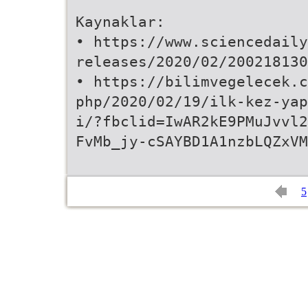
Kaynaklar:
• https://www.sciencedaily
releases/2020/02/200218130
• https://bilimvegelecek.c
php/2020/02/19/ilk-kez-ya
i/?fbclid=IwAR2kE9PMuJvvl2
FvMb_jy-cSAYBD1A1nzbLQZxVM
5