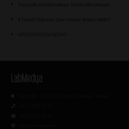
Periyodik cetvelin babası: Dimitri Mendeleyev
8 Felsefi Öğretiye Göre Hayatın Anlamı Nedir?
HİPOTİROİDİZM NEDİR?
Oğuzlar Mh. 1374. Sk 2/4 Balgat, Çankaya / Ankara
+90 312 342 22 45
+90 312 342 22 46
bilgi@labmedya.com