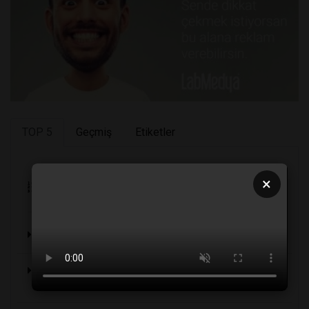
TOP 5
Geçmiş
Etiketler
×
En Çok Okunanlar
Sağlığınıza Zararlı 6 Kumaş Türü
Yoğurt ve kanser konusu: Şaka olmalı ama çok
kötü bir şaka