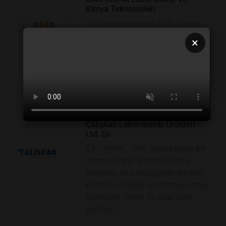
Kimya Teknolojileri
2014 yılında kurulan BMS Kimya,
laboratuvar, cihaz, ekipman ve sarf
×
malzeme tedariğinde sektörün
aranılan kuruluşlarından biri olma
yönünde ilerleyen firmamız Kimya,
Beşeri İlaç ve...
Çalışkan Laboratuvar Ürünleri
Ltd. Şti.
ÇALIŞKAN , 1983 yılında küçük bir
işletme olarak üretim hayatına
başlamış ve kuruluşundan itibaren
kendini yenileyip geliştirmeyi amaç
edinmiştir. Halen 30 yıllık ticari
geçmişi...