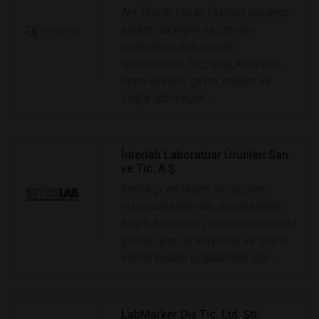
Ant Teknik olarak faaliyet alanımız
toplum sağlığını ve çevreyi
ilgilendiren tüm alanları
içermektedir. İlaç, gıda, kimyasal,
tarım ürünleri, çevre, maden ve
sağlık gibi birçok...
İnterlab Laboratuar Ürünleri San.
ve Tic. A.Ş
Yenilikçi yaklaşımı ve girişimci
vizyonuyla İnterlab, üniversiteler,
sağlık kuruluşları, laboratuvarlardaki
günlük işler ile araştırma ve çeşitli
sektörlerdeki uygulamalar için...
LabMarker Dış Tic. Ltd. Şti.