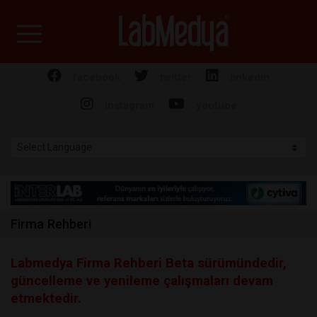
Labmedya - Laboratuv
facebook
twitter
linkedin
instagram
youtube
Firma Rehberi
Labmedya Firma Rehberi Beta sürümündedir,
güncelleme ve yenileme çalışmaları devam
etmektedir.