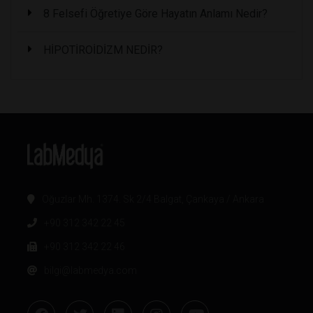
8 Felsefi Öğretiye Göre Hayatın Anlamı Nedir?
HİPOTİROİDİZM NEDİR?
Oğuzlar Mh. 1374. Sk 2/4 Balgat, Çankaya / Ankara
+90 312 342 22 45
+90 312 342 22 46
bilgi@labmedya.com