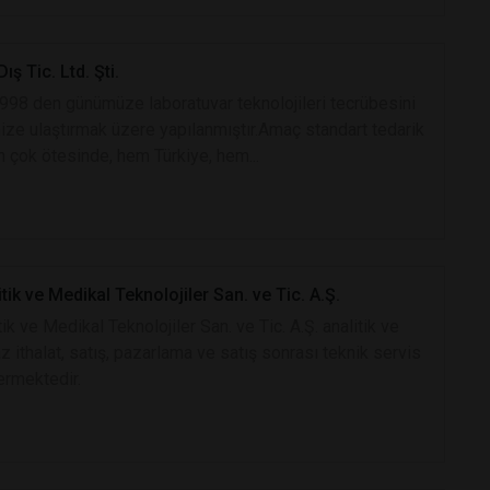
ş Tic. Ltd. Şti.
998 den günümüze laboratuvar teknolojileri tecrübesini
ize ulaştırmak üzere yapılanmıştır.Amaç standart tedarik
n çok ötesinde, hem Türkiye, hem...
ik ve Medikal Teknolojiler San. ve Tic. A.Ş.
ik ve Medikal Teknolojiler San. ve Tic. A.Ş. analitik ve
z ithalat, satış, pazarlama ve satış sonrası teknik servis
ermektedir.