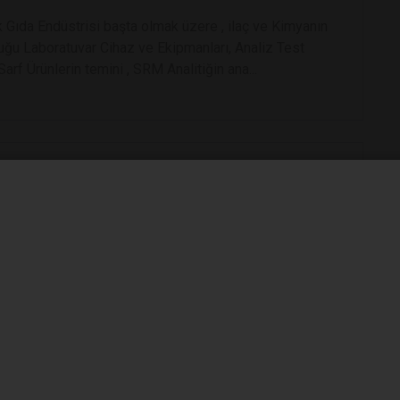
 Gıda Endüstrisi başta olmak üzere , ilaç ve Kimyanın
uğu Laboratuvar Cihaz ve Ekipmanları, Analiz Test
Sarf Ürünlerin temini , SRM Analitiğin ana...
atuvar Malzemeleri Ticaret A.Ş.
bünyesinde laboratuvar bulunduran kurumların ihtiyaçlarını
macıyla kalitesi dünyaca kabul edilmiş firmaların
atışını yapmaktadır.
üro Mobilyaları ve İnş. Sant. Tic. Ltd. Şti.
ğretim kurumları, sağlık kurumları, endüstriyel tesisler,
ol ve AR-GE laboratuvarları için yerli ve yabancı piyasada