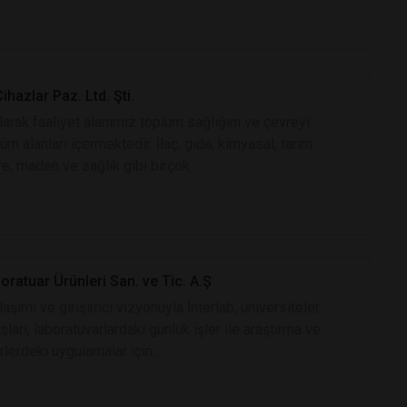
ihazlar Paz. Ltd. Şti.
larak faaliyet alanımız toplum sağlığını ve çevreyi
tüm alanları içermektedir. İlaç, gıda, kimyasal, tarım
re, maden ve sağlık gibi birçok...
oratuar Ürünleri San. ve Tic. A.Ş
laşımı ve girişimci vizyonuyla İnterlab, üniversiteler,
şları, laboratuvarlardaki günlük işler ile araştırma ve
rlerdeki uygulamalar için...