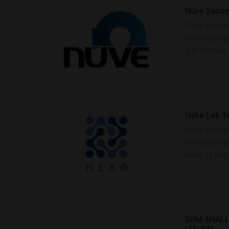
Nüve Sanayi
1968 yılında
sterilizasyo
yurt dışında 
Heka Lab Te
Heka firması
temellerini 
satış ve paz
SRM ANALİT