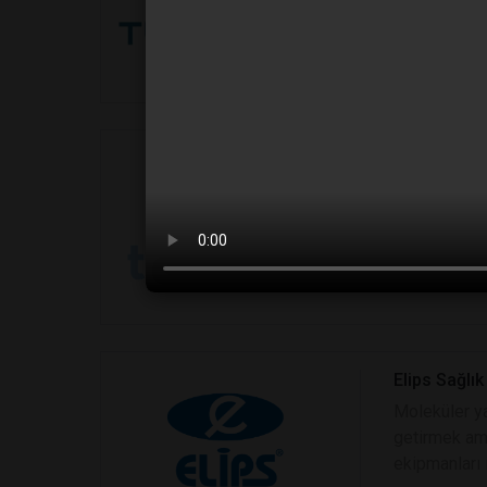
ki iş ortakla
Terralab La
Araştırma, ü
olsun, senel
geliştirdiği
Elips Sağlık
Moleküler ya
getirmek ama
ekipmanları i