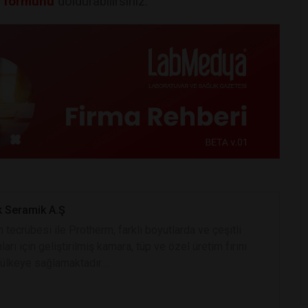
u formunu
doldurabilirsiniz.
k Seramik A.Ş
ın tecrübesi ile Protherm, farklı boyutlarda ve çeşitli
ları için geliştirilmiş kamara, tüp ve özel üretim fırını
 ülkeye sağlamaktadır....