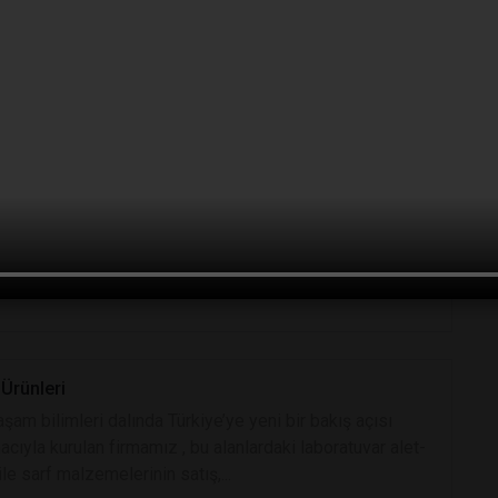
rı, esnek çözüm önerileri...
boratuvar Malzemeleri San. ve Tic. A.Ş.
retim veya kalite kontrol. Senaryonuz hangisi olursa
er içerisinde müşterilerimizden öğrenerek
miz tecrübemiz ve takım çalışması becerilerimiz,...
 Ürünleri
şam bilimleri dalında Türkiye’ye yeni bir bakış açısı
cıyla kurulan firmamız , bu alanlardaki laboratuvar alet-
le sarf malzemelerinin satış,...