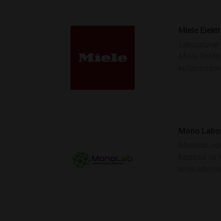
Miele Elektri
Laboratuvar
Miele Profes
kullanıcılar
Mono Laborat
Monolab,sekt
kadrosu ile 
emin adımlar