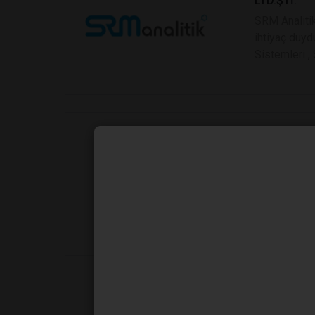
LTD.ŞTİ.
SRM Analitik
ihtiyaç duyd
Sistemleri , 
Arkim Labor
Şirketimiz, 
karşılamak a
ürünlerinin s
Tura Çelik B
Tura Çelik, ö
kalite kontr