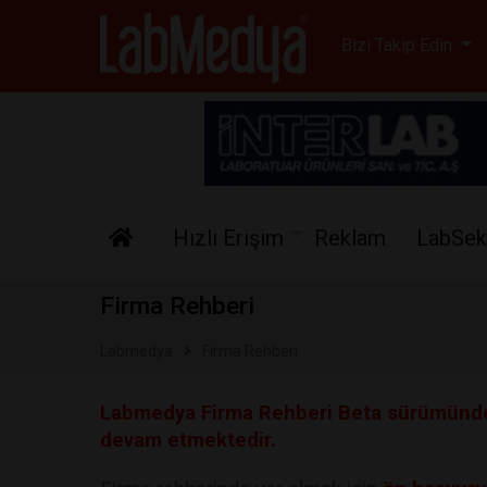
Labmedya - Laboratuv
Bizi Takip Edin
Hızlı Erişim
Reklam
LabSek
Firma Rehberi
Labmedya
Firma Rehberi
Labmedya Firma Rehberi Beta sürümünded
devam etmektedir.