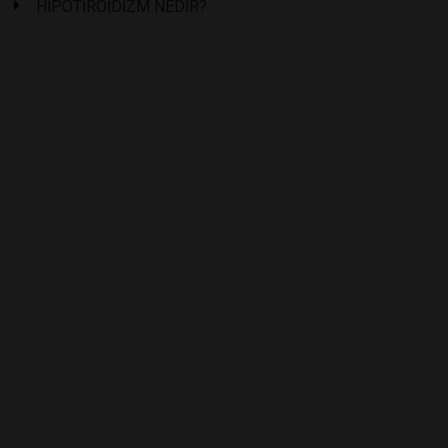
HİPOTİROİDİZM NEDİR?