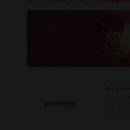
Firma rehberinde yer almak için
ön başvur
Alser Tekni
Kırk yılı aşk
kullanım alan
65’ten fazla