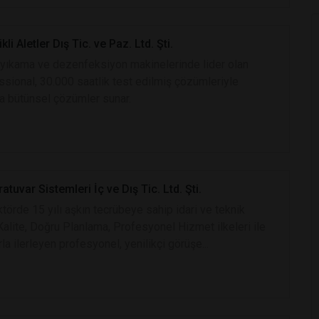
kli Aletler Dış Tic. ve Paz. Ltd. Şti.
 yıkama ve dezenfeksiyon makinelerinde lider olan
sional, 30.000 saatlik test edilmiş çözümleriyle
ına bütünsel çözümler sunar.
uvar Sistemleri İç ve Dış Tic. Ltd. Şti.
örde 15 yılı aşkın tecrübeye sahip idari ve teknik
Kalite, Doğru Planlama, Profesyonel Hizmet ilkeleri ile
la ilerleyen profesyonel, yenilikçi görüşe...