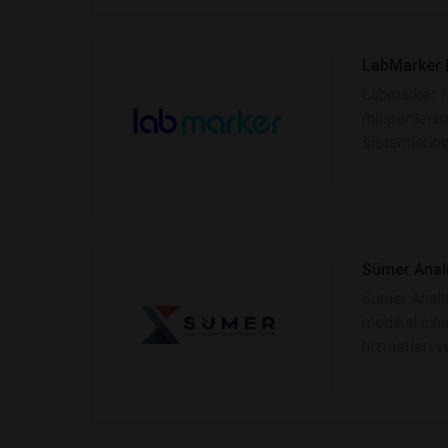
LabMarker Dı
Labmarker,1
müşterilerim
sistemlerini
Sümer Analit
Sümer Analit
medikal ciha
hizmetleri v