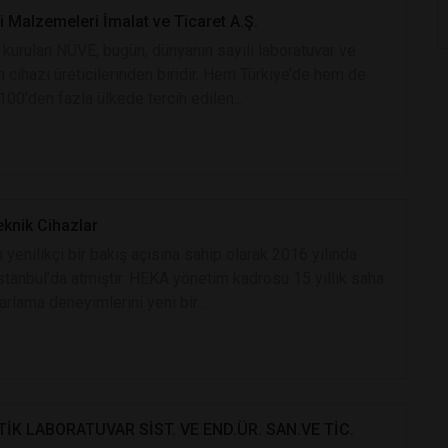
 Malzemeleri İmalat ve Ticaret A.Ş.
 kurulan NÜVE, bugün, dünyanın sayılı laboratuvar ve
n cihazı üreticilerinden biridir. Hem Türkiye’de hem de
100’den fazla ülkede tercih edilen...
knik Cihazlar
 yenilikçi bir bakış açısına sahip olarak 2016 yılında
İstanbul’da atmıştır. HEKA yönetim kadrosu 15 yıllık saha
arlama deneyimlerini yeni bir...
İK LABORATUVAR SİST. VE END.ÜR. SAN.VE TİC.