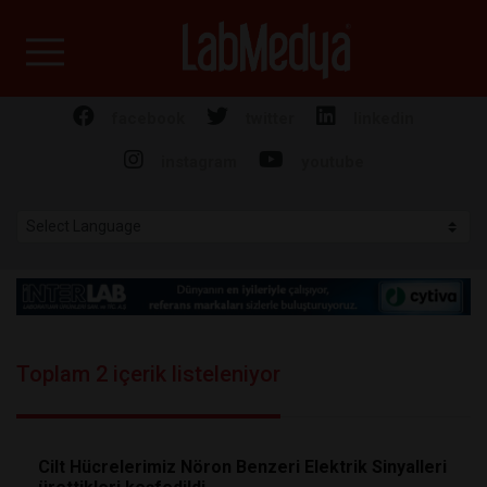
Labmedya - Laboratuv
facebook
twitter
linkedin
instagram
youtube
Toplam 2 içerik listeleniyor
Cilt Hücrelerimiz Nöron Benzeri Elektrik Sinyalleri