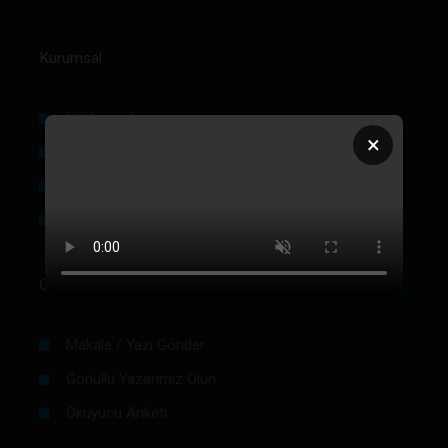
Kurumsal
Hakkımızda
×
Künye
Reklam
Firma Rehberi Ön Başvuru
Okurlar İçin
Makale / Yazı Gönder
Gönüllü Yazarımız Olun
Okuyucu Anketi